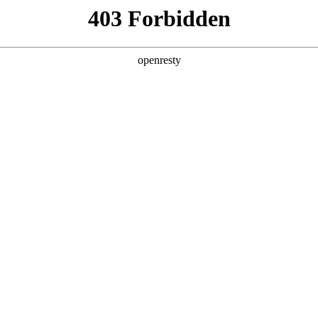
店查询
关于z6com·尊龙