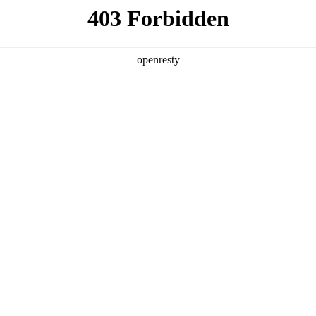
店查询
关于z6com·尊龙