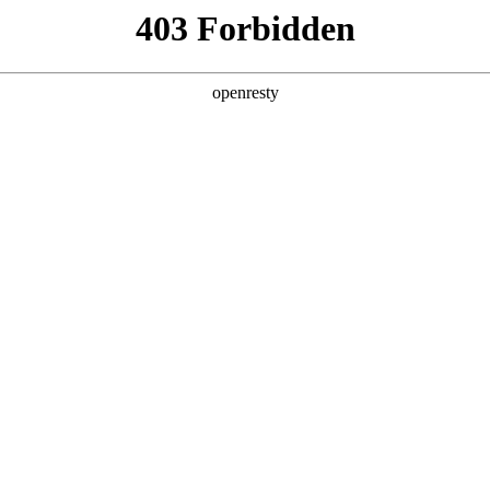
店查询
关于z6com·尊龙